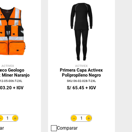
ACTIVEX
ACTIVEX
eco Geologo
Primera Capa Activex
x Miner Naranjo
Polipropileno Negro
12-05-006-T-2XL
SKU
:
06-02-028-T-2XL
03
.
20
S/
65
.
45
＋
＋
－
－
ar
Comparar