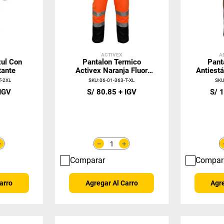
ACTIVEX
A
zul Con
Pantalon Termico
Pant
tante
Activex Naranja Fluor
Antiest
C/Reflectante
13034
T-2XL
SKU
:
06-01-363-T-XL
SK
S/
80
.
85
S/
1
＋
＋
－
Comparar
Compar
arro
Agregar Al Carro
Agre