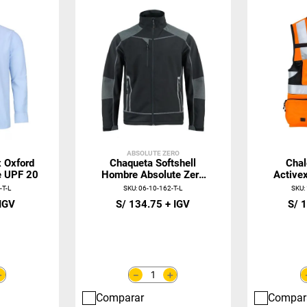
ABSOLUTE ZERO
 Oxford
Chaqueta Softshell
Chal
e UPF 20
Hombre Absolute Zero
Active
Negra Z-1000
-T-L
SKU
:
06-10-162-T-L
SKU
:
S/
134
.
75
S/
1
＋
＋
－
Comparar
Compar