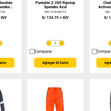
bsolute
Pantalón Z-200 Ripstop
Chal
pandex
Spandex Azul
Activex
T-2XL
SKU
:
12-06-480-T-S
SKU
:
S/
134
.
75
S/
1
＋
＋
－
Comparar
Compar
arro
Agregar Al Carro
Agre