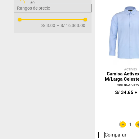
40
Rangos de precio
42
44
46
S/ 3.00
–
S/ 16,363.00
48
50
52
54
56
58
ACTIVEX
Camisa Activex
M/Larga Celest
SKU
:
06-10-175
S/
34
.
65
－
Comparar