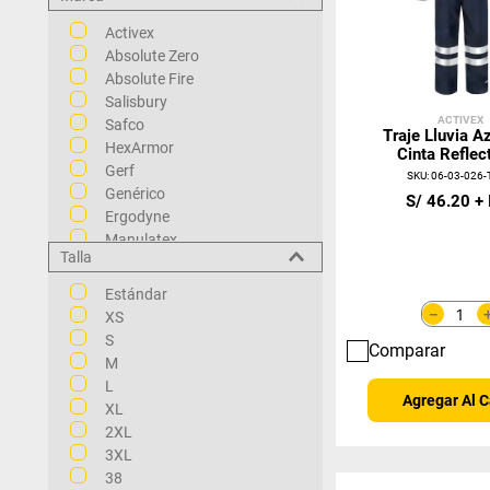
Celeste
Anticorte
Activex
Cotonas y Delantales
Absolute Zero
Absolute Fire
Salisbury
ACTIVEX
Safco
Traje Lluvia A
HexArmor
Cinta Reflec
Gerf
SKU
:
06-03-026-
Genérico
S/
46
.
20
Ergodyne
Manulatex
Talla
Lakeland
Dupont
Estándar
－
XS
S
Comparar
M
L
Agregar Al C
XL
2XL
3XL
38