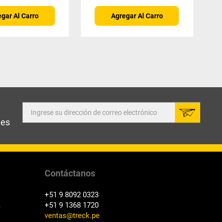
gar Al Carro
Agregar Al Carro
des
Contáctanos
+51 9 8092 0323
a
+51 9 1368 1720
ventas@treck.pe