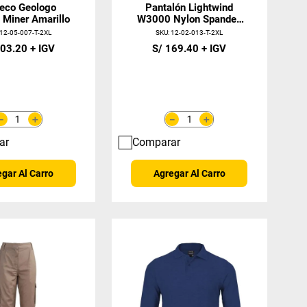
eco Geologo
Pantalón Lightwind
 Miner Amarillo
W3000 Nylon Spandex
Beige Mujer
12-05-007-T-2XL
SKU
:
12-02-013-T-2XL
03
.
20
S/
169
.
40
＋
＋
－
－
ar
Comparar
gar Al Carro
Agregar Al Carro