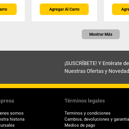
arro
Agregar Al Carro
Agre
Mostrar Más
¡SUSCRÍBETE! Y Entérate de
Nuestras Ofertas y Noveda
presa
Términos legales
ienes somos
Terminos y condiciones
stra historia
Cambios, devoluciones y garanti
ursales
Medios de pago