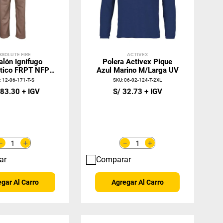
BSOLUTE FIRE
ACTIVEX
alón Ignífugo
Polera Activex Pique
ático FRPT NFPA
Azul Marino M/Larga UV
 Beige Mujer
U
:
12-06-171-T-S
SKU
:
06-02-124-T-2XL
83
.
30
S/
32
.
73
＋
＋
－
－
ar
Comparar
gar Al Carro
Agregar Al Carro