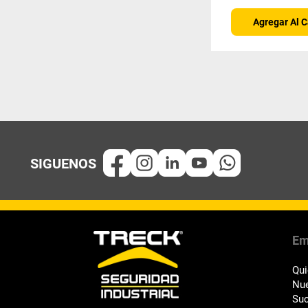
Agregar Al C
Em
Qu
Nue
Suc