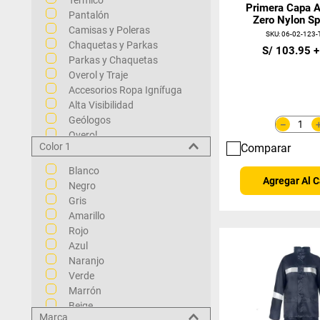
Térmico
Primera Capa A
Pantalón
Zero Nylon S
Camisas y Poleras
Negro
SKU
:
06-02-123-
Chaquetas y Parkas
S/
103
.
95
Parkas y Chaquetas
Overol y Traje
Accesorios Ropa Ignífuga
Alta Visibilidad
Geólogos
－
Overol
Color 1
Comparar
Accesorios Ropa Técnica
Primera Capa
Blanco
Ropa de cuero
Agregar Al C
Negro
Química
Gris
Impermeable
Amarillo
Desechable
Rojo
Accesorios Ropa de Trabajo
Azul
Polar y Softshell
Naranjo
Poleras
Verde
Antiácido
Marrón
Accesorios Ropa Outdoor
Beige
Camisas
Marca