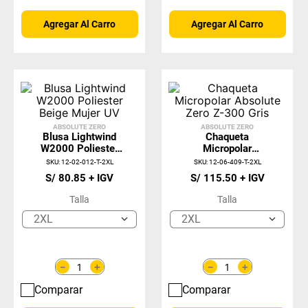
Agregar Al Carro
Agregar Al Carro
ABSOLUTE ZERO
ABSOLUTE ZERO
Blusa Lightwind
Chaqueta
W2000 Poliester
Micropolar
Beige Mujer UV
Absolute Zero Z-
SKU
:
12-02-012-T-2XL
SKU
:
12-06-409-T-2XL
300 Gris
S/
80
.
85
S/
115
.
50
Talla
Talla
2XL
2XL
＋
＋
－
－
Comparar
Comparar