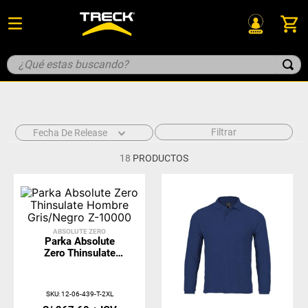
¿Qué estas buscando?
TÉRMINOS MÁS BUSCADOS
1
.
parka
Filtrar
Fecha De Release
2
.
pantalon
18
3
PRODUCTOS
.
ignifugo
4
.
retractil
5
.
miner
ABSOLUTE ZERO
Parka Absolute
Zero Thinsulate
Hombre Gris/Negro
Z-10000
SKU
:
12-06-439-T-2XL