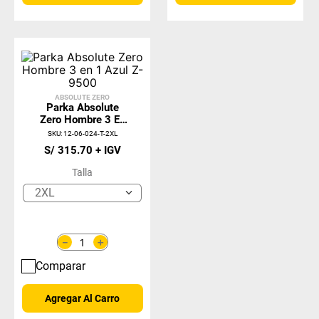
ABSOLUTE ZERO
Parka Absolute
Zero Hombre 3 En
1 Azul Z-9500
SKU
:
12-06-024-T-2XL
S/
315
.
70
Talla
2XL
＋
－
Comparar
Agregar Al Carro