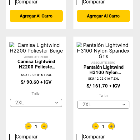
Comparar
Comparar
Agregar Al Carro
Agregar Al Carro
ABSOLUTE ZERO
Camisa Lightwind
ABSOLUTE ZERO
H2200 Poliester
Pantalón Lightwind
Beige
H3100 Nylon
SKU
:
12-02-015-T-2XL
Spandex Gris
SKU
:
12-02-016-T-2XL
S/
90
.
60
S/
161
.
70
Talla
Talla
2XL
2XL
＋
＋
－
－
Comparar
Comparar