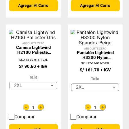
Agregar Al Carro
Agregar Al Carro
ABSOLUTE ZERO
Camisa Lightwind
ABSOLUTE ZERO
H2100 Poliester
Pantalón Lightwind
Gris
H3200 Nylon
SKU
:
12-02-014-T-2XL
Spandex Beige
SKU
:
12-02-017-T-2XL
S/
90
.
60
S/
161
.
70
Talla
Talla
2XL
2XL
＋
＋
－
－
Comparar
Comparar