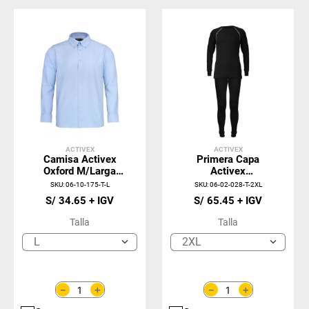
ACTIVEX
ACTIVEX
Camisa Activex
Primera Capa
Oxford M/Larga
Activex
Celeste UPF 20
Polipropileno
SKU
:
06-10-175-T-L
SKU
:
06-02-028-T-2XL
Negro
S/
34
.
65
S/
65
.
45
Talla
Talla
L
2XL
＋
＋
－
－