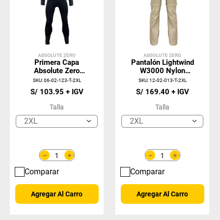
ABSOLUTE ZERO
ABSOLUTE ZERO
Primera Capa
Pantalón Lightwind
Absolute Zero
W3000 Nylon
Nylon Spandex
Spandex Beige
SKU
:
06-02-123-T-2XL
SKU
:
12-02-013-T-2XL
Negro
Mujer
S/
103
.
95
S/
169
.
40
Talla
Talla
2XL
2XL
＋
＋
－
－
Comparar
Comparar
Agregar Al Carro
Agregar Al Carro