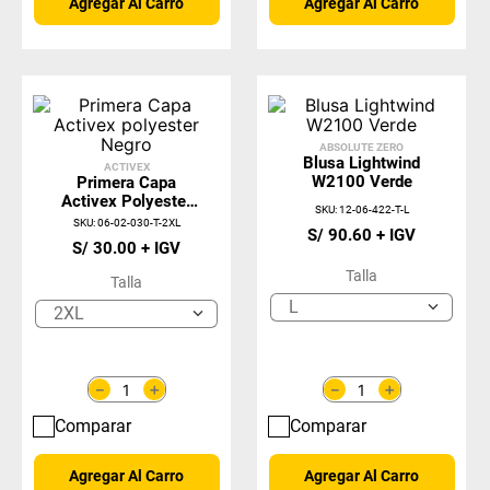
Agregar Al Carro
Agregar Al Carro
ABSOLUTE ZERO
Blusa Lightwind
ACTIVEX
W2100 Verde
Primera Capa
Activex Polyester
SKU
:
12-06-422-T-L
Negro
SKU
:
06-02-030-T-2XL
S/
90
.
60
S/
30
.
00
Talla
Talla
L
2XL
＋
＋
－
－
Comparar
Comparar
Agregar Al Carro
Agregar Al Carro