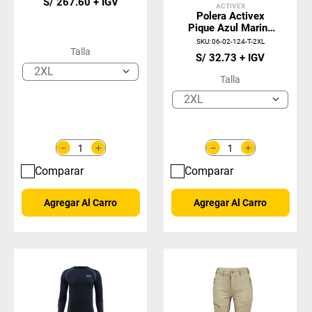
S/
267
.
60
ACTIVEX
Polera Activex
Pique Azul Marino
M/Larga UV
SKU
:
06-02-124-T-2XL
Talla
S/
32
.
73
2XL
Talla
2XL
＋
＋
－
－
Comparar
Comparar
Agregar Al Carro
Agregar Al Carro