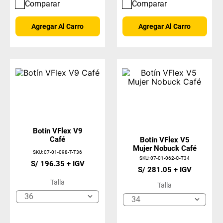
Comparar
Comparar
Agregar Al Carro
Agregar Al Carro
Botín VFlex V9
Café
Botín VFlex V5
Mujer Nobuck Café
SKU
:
07-01-098-T-T36
SKU
:
07-01-062-C-T34
S/
196
.
35
S/
281
.
05
Talla
Talla
36
34