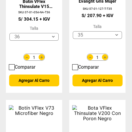
Evalight Gris Mujer
Botín VFlex
Thinsulate V15
SKU
:
07-01-127-T-T35
Negro-Azul
SKU
:
07-01-054-NA-T36
S/
207
.
90
S/
304
.
15
Talla
Talla
35
36
＋
＋
－
－
Comparar
Comparar
Agregar Al Carro
Agregar Al Carro