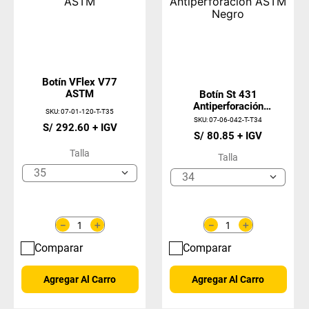
Botín VFlex V77
ASTM
Botín St 431
Antiperforación
SKU
:
07-01-120-T-T35
ASTM Negro
SKU
:
07-06-042-T-T34
S/
292
.
60
S/
80
.
85
Talla
Talla
35
34
＋
＋
－
－
Comparar
Comparar
Agregar Al Carro
Agregar Al Carro