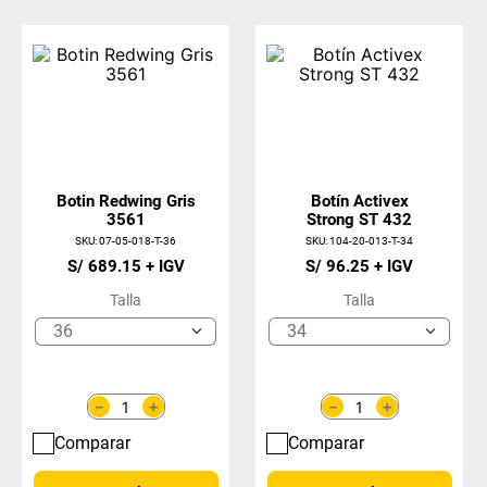
Botin Redwing Gris
Botín Activex
3561
Strong ST 432
SKU
:
07-05-018-T-36
SKU
:
104-20-013-T-34
S/
689
.
15
S/
96
.
25
Talla
Talla
36
34
＋
＋
－
－
Comparar
Comparar