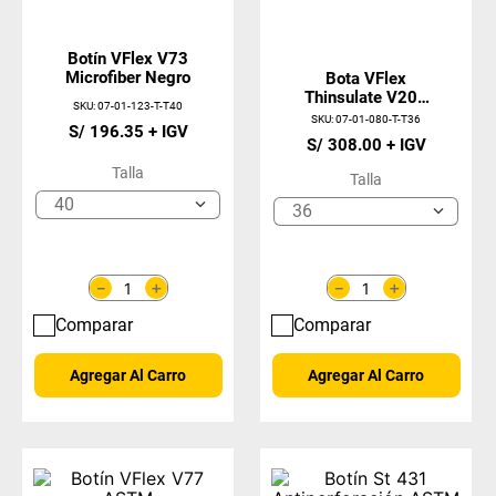
Botín VFlex V73
Microfiber Negro
Bota VFlex
Thinsulate V200
SKU
:
07-01-123-T-T40
Con Poron Negro
SKU
:
07-01-080-T-T36
S/
196
.
35
S/
308
.
00
Talla
Talla
40
36
＋
＋
－
－
Comparar
Comparar
Agregar Al Carro
Agregar Al Carro